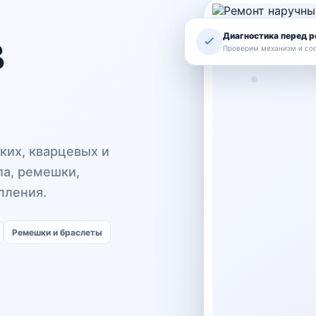
в
Диагностика перед 
Проверим механизм и со
ких, кварцевых и
ла, ремешки,
пления.
Ремешки и браслеты