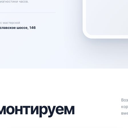
иагностики часов.
с мастерской
славское шоссе, 146
Воз
емонтируем
кор
вме