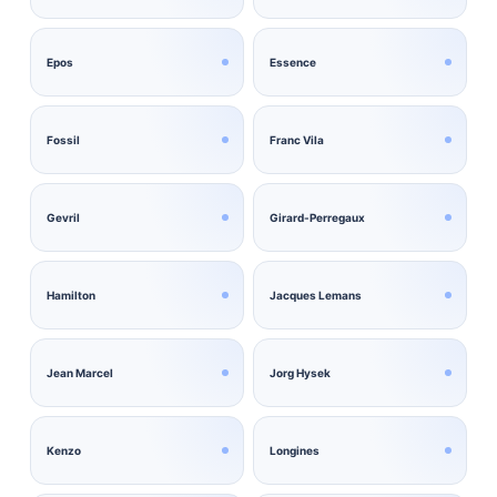
Epos
Essence
Fossil
Franc Vila
Gevril
Girard-Perregaux
Hamilton
Jacques Lemans
Jean Marcel
Jorg Hysek
Kenzo
Longines