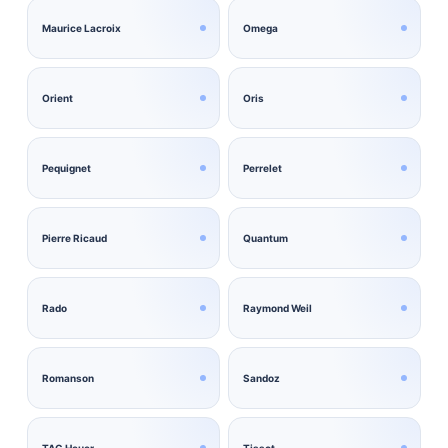
Maurice Lacroix
Omega
Orient
Oris
Pequignet
Perrelet
Pierre Ricaud
Quantum
Rado
Raymond Weil
Romanson
Sandoz
TAG Heuer
Tissot