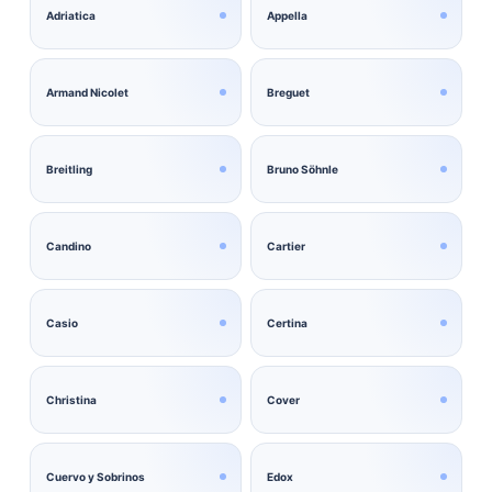
Adriatica
Appella
Armand Nicolet
Breguet
Breitling
Bruno Söhnle
Candino
Cartier
Casio
Certina
Christina
Cover
Cuervo y Sobrinos
Edox