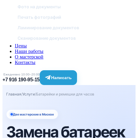
Фото на документы
Печать фотографий
Ламинирование документов
Сканирование документов
Цены
Наши работы
О мастерской
Контакты
Ежедневно 10:00–20:00
Написать
+7 916 190-95-15
Главная
/
Услуги
/
Батарейки и ремешки для часов
Две мастерские в Москве
Замена батареек