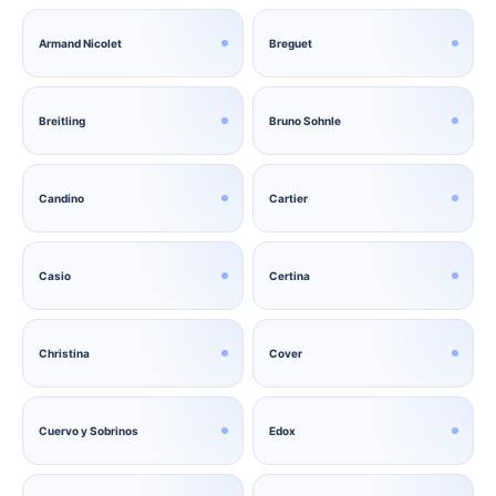
Armand Nicolet
Breguet
Breitling
Bruno Sohnle
Candino
Cartier
Casio
Certina
Christina
Cover
Cuervo y Sobrinos
Edox