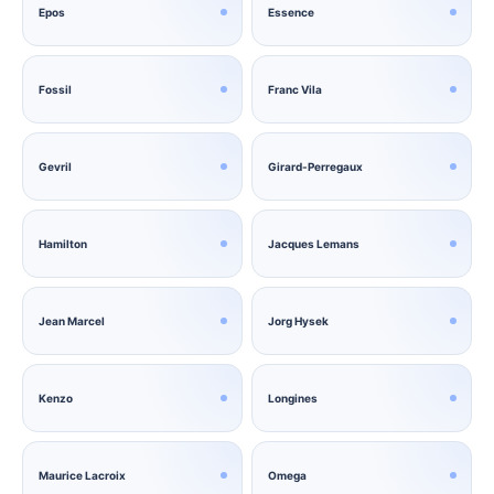
Epos
Essence
Fossil
Franc Vila
Gevril
Girard-Perregaux
Hamilton
Jacques Lemans
Jean Marcel
Jorg Hysek
Kenzo
Longines
Maurice Lacroix
Omega